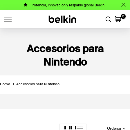
Potencia, innovación y respaldo global Belkin.
Saltar
al
0
contenido
Accesorios para
Nintendo
Home
Accesorios para Nintendo
Ordenar