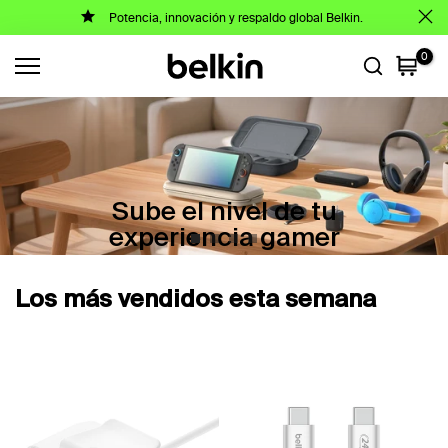
Potencia, innovación y respaldo global Belkin.
Saltar
al
0
contenido
Accesorios de viaje
2025
Dale alas a tus aventuras viajeras con
soluciones de carga y audio avanzadas
Los más vendidos esta semana
Mas información