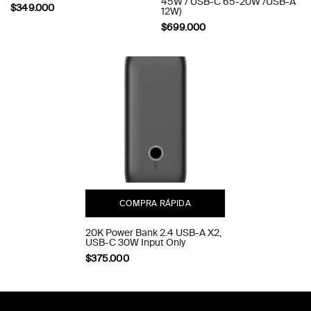
45W / USB-C 65-20W /USB-A
$349.000
12W)
$699.000
COMPRA RÁPIDA
20K Power Bank 2.4 USB-A X2,
USB-C 30W Input Only
$375.000