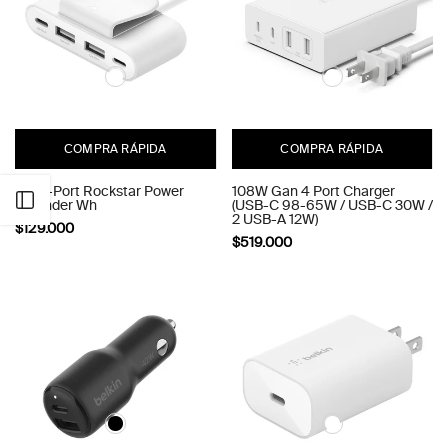
COMPRA RÁPIDA
COMPRA RÁPIDA
2M 4-Port Rockstar Power
108W Gan 4 Port Charger
Abrir barra lateral
Extender Wh
(USB-C 98-65W / USB-C 30W /
2 USB-A 12W)
$129.000
$519.000